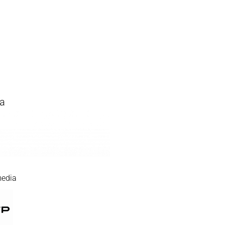
a
media