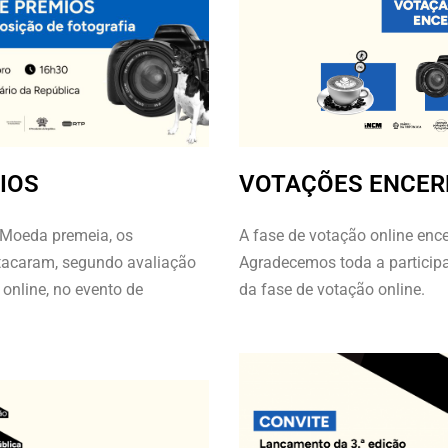
IOS
VOTAÇÕES ENCE
a Moeda
premeia
,
os
A fase de votação online enc
stacaram
,
segundo avaliação
Agradecemos toda a participa
 online
,
no evento de
da fase de votação online.